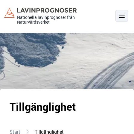
Hoppa
till
Nationella lavinprognoser från
innehåll
Naturvårdsverket
Tillgänglighet
Start
Tillgänglighet