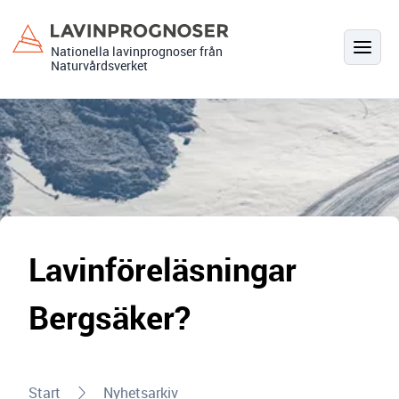
Hoppa
till
Nationella lavinprognoser från
innehåll
Naturvårdsverket
Lavinföreläsningar
Bergsäker?
Start
Nyhetsarkiv