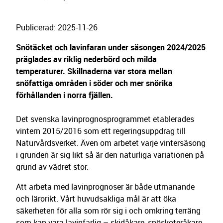
Publicerad
:
2025-11-26
Snötäcket och lavinfaran under säsongen 2024/2025
präglades av riklig nederbörd och milda
temperaturer. Skillnaderna var stora mellan
snöfattiga områden i söder och mer snörika
förhållanden i norra fjällen.
Det svenska lavinprognosprogrammet etablerades
vintern 2015/2016 som ett regeringsuppdrag till
Naturvårdsverket. Även om arbetet varje vintersäsong
i grunden är sig likt så är den naturliga variationen på
grund av vädret stor.
Att arbeta med lavinprognoser är både utmanande
och lärorikt. Vårt huvudsakliga mål är att öka
säkerheten för alla som rör sig i och omkring terräng
som kan vara lavinfarlig – skidåkare, snöskoteråkare,